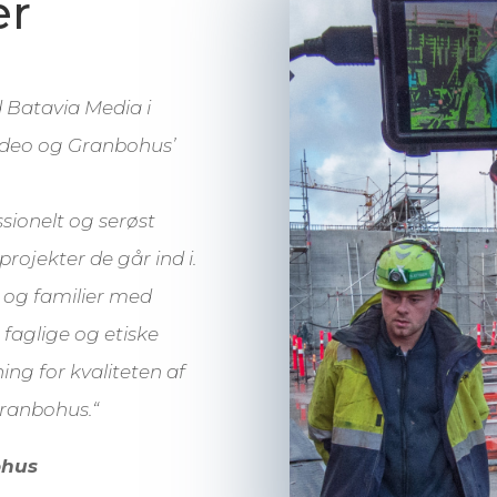
er
Batavia Media i
video og Granbohus’
sionelt og serøst
ojekter de går ind i.
e og familier med
faglige og etiske
ng for kvaliteten af
Granbohus.
“
ohus