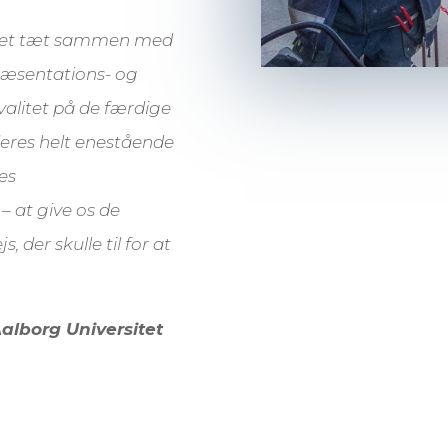
ejdet tæt sammen med
ræsentations- og
valitet på de færdige
deres helt enestående
res
 at give os de
, der skulle til for at
Aalborg Universitet