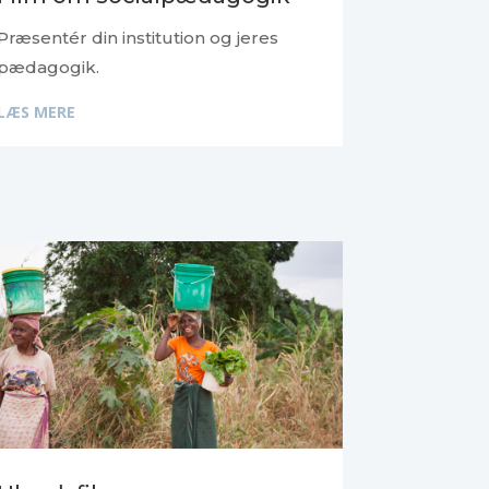
Præsentér din institution og jeres
pædagogik.
LÆS MERE